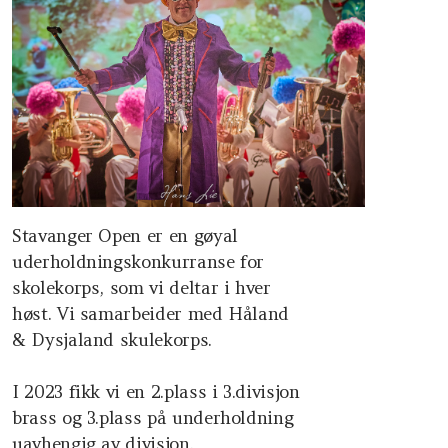
Dugnad
Kostnad
NMF
Stavanger Open er en gøyal
uderholdningskonkurranse for
skolekorps, som vi deltar i hver
høst. Vi samarbeider med Håland
& Dysjaland skulekorps.
I 2023 fikk vi en 2.plass i 3.divisjon
brass og 3.plass på underholdning
uavhengig av divisjon.