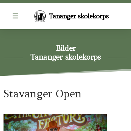
Tananger skolekorps
Bilder
Bilder
Dirigent/Instruktører
Tananger skolekorps
Kontakt oss
Styret
Stavanger Open
Årshjul
Øvinger