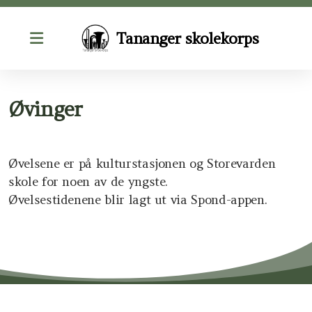
Tananger skolekorps
Bilder
Øvinger
Dirigent/Instruktører
Kontakt oss
Øvelsene er på kulturstasjonen og Storevarden
skole for noen av de yngste.
Styret
Øvelsestidenene blir lagt ut via Spond-appen.
Årshjul
Øvinger